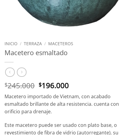
INICIO
/
TERRAZA
/
MACETEROS
Macetero esmaltado
El
El
245.000
196.000
$
$
precio
precio
Macetero importado de Vietnam, con acabado
original
actual
esmaltado brillante de alta resistencia. cuenta con
era:
es:
orificio para drenaje.
$245.000.
$196.000.
Este macetero puede ser usado con plato base, o
revestimiento de fibra de vidrio (autorregante). su