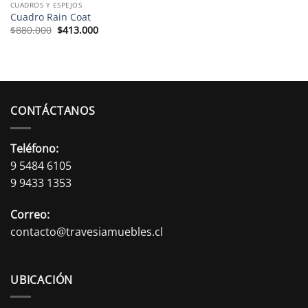
CUADROS Y ESPEJOS
Cuadro Rain Coat
El
El
$
880.000
$
413.000
precio
precio
original
actual
era:
es:
$880.000.
$413.000.
CONTÁCTANOS
Teléfono:
9 5484 6105
9 9433 1353
Correo:
contacto@travesiamuebles.cl
UBICACIÓN